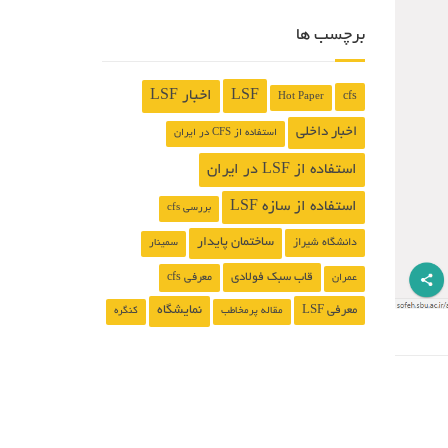
برچسب ها
LSF
اخبار LSF
cfs
Hot Paper
اخبار داخلی
استفاده از CFS در ایران
استفاده از LSF در ایران
استفاده از سازه LSF
بررسی cfs
ساختمان پایدار
دانشگاه شیراز
سمینار
قاب سبک فولادی
معرفی cfs
عمران
معرفی LSF
نمایشگاه
مقاله پرمخاطب
کنگره