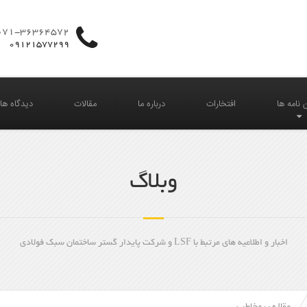
071-36364572
09121577299
 نامه ها
افتخارات
درباره ما
مقالات
دیدگاه های 
وبلاگ
اخبار و اطلاعیه های مرتبط با LSF و شرکت پایدار گستر ساختمان سبک فولادی