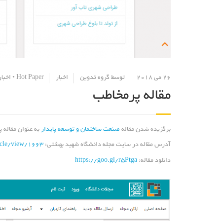
26 می 2018
توسط
گروه تدوین
اخبار
Hot Paper
•
اخبار
مقاله پرمخاطب
برگزیده شدن مقاله
صنعت ساختمان و توسعه پایدار
به عنوان مقاله پرمخاطب (Hot Paper) از د
آدرس مقاله در سایت مجله دانشگاه شهید بهشتی:
ticle/view/1663
دانلود مقاله:
https://goo.gl/r5Ptga