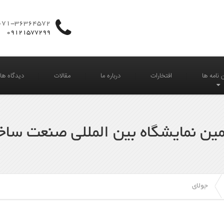
071-36364572
09121577299
 نامه ها
افتخارات
درباره ما
مقالات
دیدگاه های 
ین نمایشگاه بین المللی صنعت ساخ
جولای