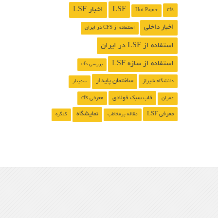
LSF
اخبار LSF
cfs
Hot Paper
اخبار داخلی
استفاده از CFS در ایران
استفاده از LSF در ایران
استفاده از سازه LSF
بررسی cfs
ساختمان پایدار
دانشگاه شیراز
سمینار
قاب سبک فولادی
معرفی cfs
عمران
معرفی LSF
نمایشگاه
مقاله پرمخاطب
کنگره