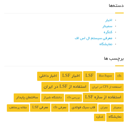
دسته‌ها
اخبار
سمینار
کنگره
معرفی سیستم ال اس اف
نمایشگاه
برچسب ها
LSF
اخبار LSF
اخبار داخلی
cfs
Hot Paper
استفاده از LSF در ایران
استفاده از CFS در ایران
استفاده از سازه LSF
ساختمان پایدار
دانشگاه شیراز
بررسی cfs
قاب سبک فولادی
معرفی LSF
معرفی cfs
سمینار
عمران
مقاله پرمخاطب
نمایشگاه
کنگره