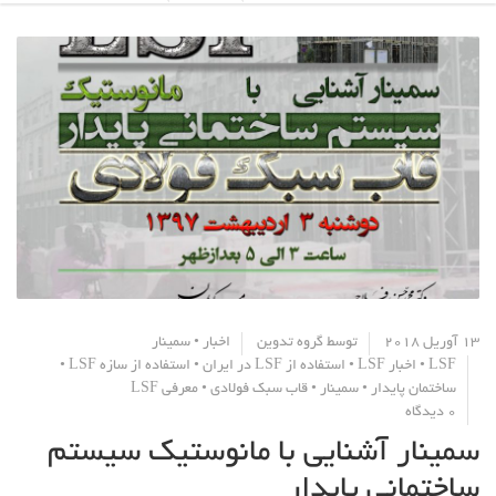
13 آوریل 2018
توسط
گروه تدوین
اخبار
•
سمینار
LSF
•
اخبار LSF
•
استفاده از LSF در ایران
•
استفاده از سازه LSF
•
ساختمان پایدار
•
سمینار
•
قاب سبک فولادی
•
معرفی LSF
0 دیدگاه
سمینار آشنایی با مانوستیک سیستم
ساختمانی پایدار