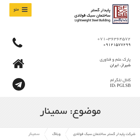
منو
071-36364572
09121577299
پارک علم و فناوری
شیراز، ایران
کانال تلگرام
ID: PGLSB
موضوع: سمینار
سمینار
شرکت پایدار گستر ساختمان سبک فولادی
وبلاگ