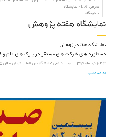
cfs
•
اخبار LSF
•
استفاده از CFS در ایران
•
استفاده از LSF در ایران
معرفی LSF
•
نمایشگاه
0 دیدگاه
نمایشگاه هفته پژوهش
نمایشگاه هفته پژوهش
دستاورد های شرکت های مستقر در پارک های علم و ف
3 تا 6 دی ماه 1397 – محل داثمی نمایشگاه بین المللی تهران
سالن 5
ادامه مطلب