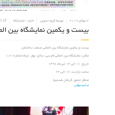
2 جولای 2019
توسط
گروه تدوین
اخبار
•
نمایشگاه
LSF
•
بیست و یکمین نمایشگاه بین ال
بیست و یکمین نمایشگاه بین المللی صنعت ساختمان
مکان:
نمایشگاه بین المللی فارسی،
سالن:
بهار،
غرفه شماره:
1/7
تاریخ:
11 الی 14 تبرماه 1398
ساعت بازدید:
17 الی 22
منتظر حضور گرمتان هستیم
ادامه مطلب