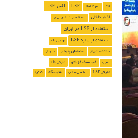
LSF
اخبار LSF
cfs
Hot Paper
اخبار داخلی
استفاده از CFS در ایران
استفاده از LSF در ایران
استفاده از سازه LSF
بررسی cfs
ساختمان پایدار
دانشگاه شیراز
سمینار
قاب سبک فولادی
معرفی cfs
عمران
معرفی LSF
نمایشگاه
مقاله پرمخاطب
کنگره