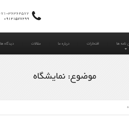
071-36364572
09121577299
 نامه ها
افتخارات
درباره ما
مقالات
دیدگاه های 
موضوع: نمایشگاه
ه