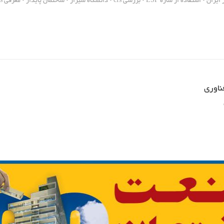
•
استفاده از سازه LSF
•
بررسی cfs
•
دانشگاه شیراز
•
ساختمان پایدار
•
معرفی cfs
ناوری