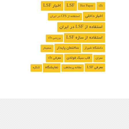
LSF
اخبار LSF
cfs
Hot Paper
اخبار داخلی
استفاده از CFS در ایران
استفاده از LSF در ایران
استفاده از سازه LSF
بررسی cfs
ساختمان پایدار
دانشگاه شیراز
سمینار
قاب سبک فولادی
معرفی cfs
عمران
معرفی LSF
نمایشگاه
مقاله پرمخاطب
کنگره