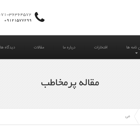
071-36364572
09121577299
 نامه ها
افتخارات
درباره ما
مقالات
دیدگاه های 
مقاله پرمخاطب
می