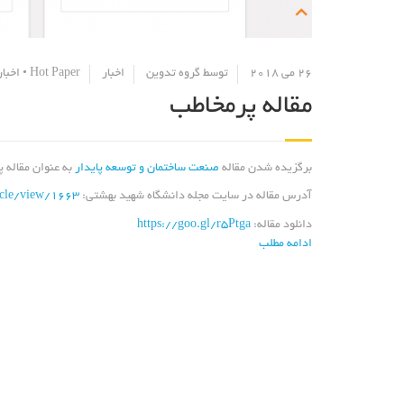
26 می 2018
توسط
گروه تدوین
اخبار
Hot Paper
•
اخبار
مقاله پرمخاطب
برگزیده شدن مقاله
صنعت ساختمان و توسعه پایدار
به عنوان مقاله پرمخاطب (Hot Paper) از د
آدرس مقاله در سایت مجله دانشگاه شهید بهشتی:
ticle/view/1663
دانلود مقاله:
https://goo.gl/r5Ptga
ادامه مطلب