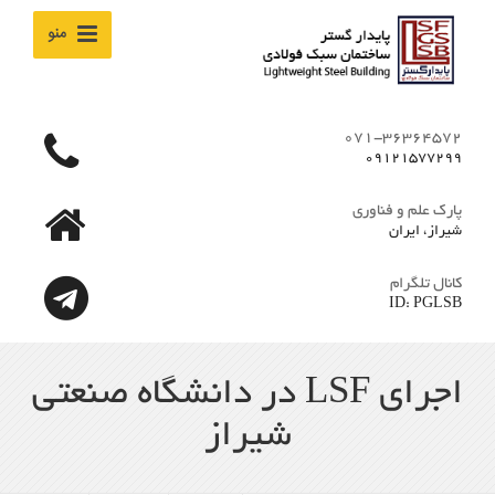
منو
071-36364572
09121577299
پارک علم و فناوری
شیراز، ایران
کانال تلگرام
ID: PGLSB
اجرای LSF در دانشگاه صنعتی
شیراز