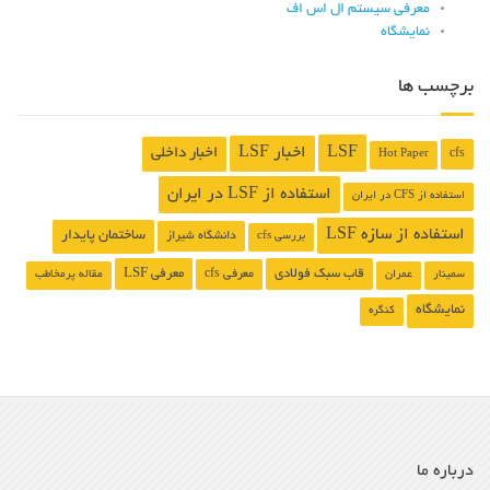
معرفی سیستم ال اس اف
نمایشگاه
برچسب ها
LSF
اخبار LSF
اخبار داخلی
cfs
Hot Paper
استفاده از LSF در ایران
استفاده از CFS در ایران
استفاده از سازه LSF
ساختمان پایدار
دانشگاه شیراز
بررسی cfs
قاب سبک فولادی
معرفی LSF
معرفی cfs
سمینار
عمران
مقاله پرمخاطب
نمایشگاه
کنگره
درباره ما