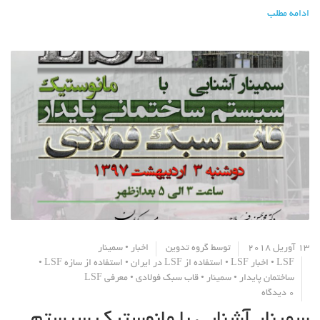
ادامه مطلب
13 آوریل 2018
توسط
گروه تدوین
اخبار
•
سمینار
LSF
•
اخبار LSF
•
استفاده از LSF در ایران
•
استفاده از سازه LSF
•
ساختمان پایدار
•
سمینار
•
قاب سبک فولادی
•
معرفی LSF
0 دیدگاه
سمینار آشنایی با مانوستیک سیستم