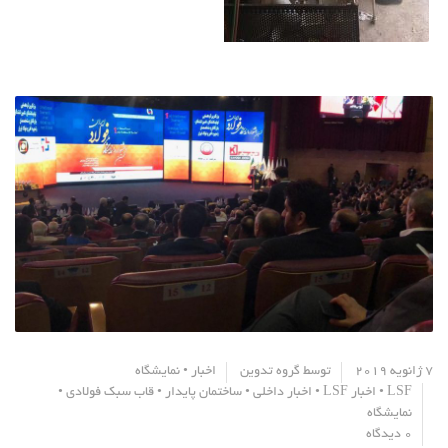
7 ژانویه 2019
توسط
گروه تدوین
اخبار
•
نمایشگاه
LSF
•
اخبار LSF
•
اخبار داخلی
•
ساختمان پایدار
•
قاب سبک فولادی
•
نمایشگاه
0 دیدگاه