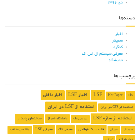
دی ۱۳۹۶
دسته‌ها
اخبار
سمینار
کنگره
معرفی سیستم ال اس اف
نمایشگاه
برچسب ها
LSF
اخبار LSF
اخبار داخلی
cfs
Hot Paper
استفاده از LSF در ایران
استفاده از CFS در ایران
استفاده از سازه LSF
ساختمان پایدار
دانشگاه شیراز
بررسی cfs
قاب سبک فولادی
معرفی LSF
معرفی cfs
سمینار
عمران
مقاله پرمخاطب
نمایشگاه